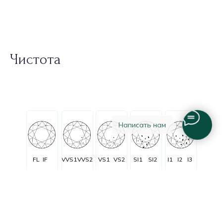
Чистота
Написать нам
FL
IF
VVS1
VVS2
VS1
VS2
SI1
SI2
I1
I2
I3
Очень очень
Очень
C заметными
Незначительные
Безупречные