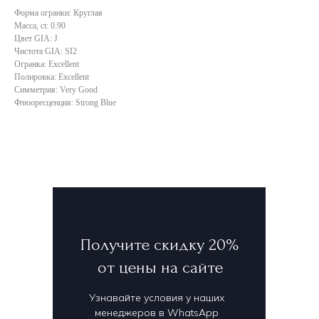
Форма огранки: Круглая
Масса, ct: 0.90
Цвет GIA: J
Чистота GIA: SI2
Огранка: Excellent
Полировка: Excellent
Симметрия: Very Good
Флюоресценция: Strong Blue
Получите скидку 20%
от цены на сайте
Узнавайте условия у наших
менеджеров в WhatsApp