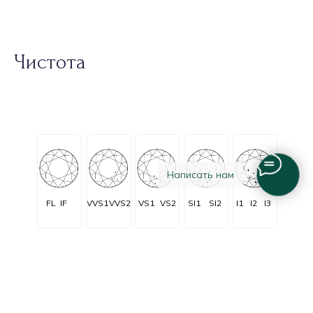
Чистота
Написать нам
FL
IF
VVS1
VVS2
VS1
VS2
SI1
SI2
I1
I2
I3
Огранка
Очень очень
Очень
C заметными
Незначительные
Безупречные
незначительные
незначительные
включениями
включения
включения
включения