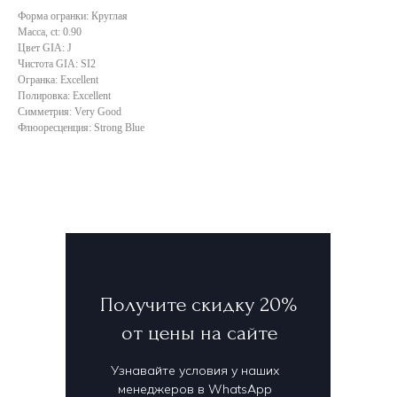
Форма огранки: Круглая
Масса, ct: 0.90
Цвет GIA: J
Чистота GIA: SI2
Огранка: Excellent
Полировка: Excellent
Симметрия: Very Good
Флюоресценция: Strong Blue
Получите скидку 20%
от цены на сайте
Узнавайте условия у наших
менеджеров в WhatsApp