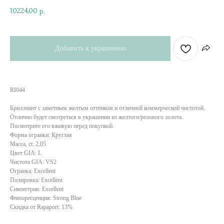
10224,00
р.
Добавить к украшению
RI044
Бриллиант с заметным желтым оттенком и отличной коммерческой чистотой.
Отлично будет смотреться в украшении из желтого/розового золота.
Посмотрите его вживую перед покупкой.
Форма огранки: Круглая
Масса, ct: 2.05
Цвет GIA: L
Чистота GIA: VS2
Огранка: Excellent
Полировка: Excellent
Симметрия: Excellent
Флюоресценция: Strong Blue
Скидка от Rapaport: 13%