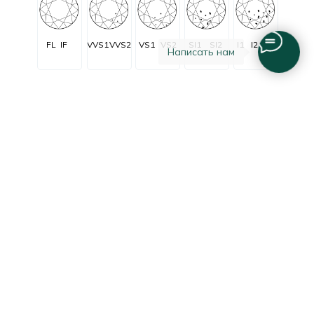
FL
IF
VVS1
VVS2
VS1
VS2
SI1
SI2
I1
I2
I3
Написать нам
Огранка
Очень очень
Очень
C заметными
Незначительные
Безупречные
незначительные
незначительные
включениями
включения
включения
включения
Excellent
Good
Fair
Poor
Very good
Очень
Удовле-
Отличная
Хорошая
Плохая
хорошая
творительная