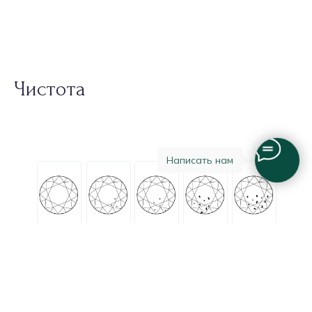
Чистота
Написать нам
FL
IF
VVS1
VVS2
VS1
VS2
SI1
SI2
I1
I2
I3