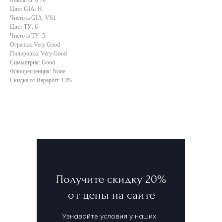
Цвет GIA: H
Чистота GIA: VS1
Цвет ТУ: 6
Чистота ТУ: 5
Огранка: Very Good
Полировка: Very Good
Симметрия: Good
Флюоресценция: None
Скидка от Rapaport: 13%
Получите скидку 20%
от цены на сайте
Узнавайте условия у наших