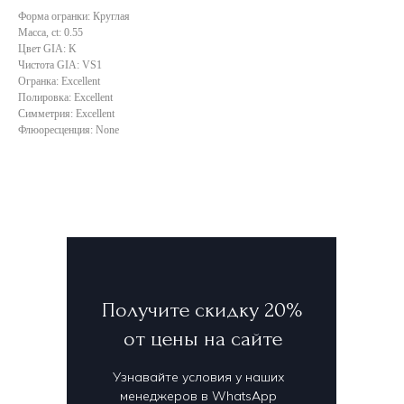
Форма огранки: Круглая
Масса, ct: 0.55
Цвет GIA: K
Чистота GIA: VS1
Огранка: Excellent
Полировка: Excellent
Симметрия: Excellent
Флюоресценция: None
Получите скидку 20%
от цены на сайте
Узнавайте условия у наших
менеджеров в WhatsApp