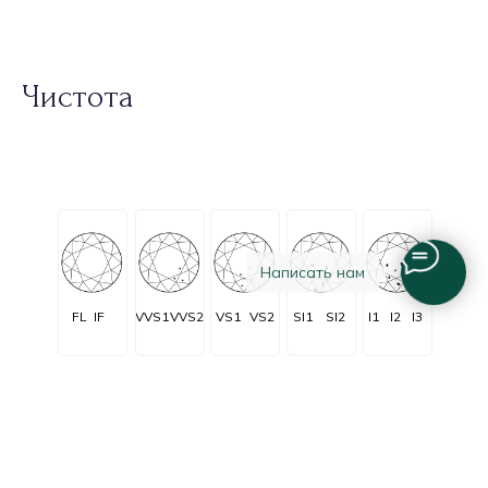
Чистота
Написать нам
FL
IF
VVS1
VVS2
VS1
VS2
SI1
SI2
I1
I2
I3
Огранка
Очень очень
Очень
C заметными
Незначительные
Безупречные
незначительные
незначительные
включениями
включения
включения
включения