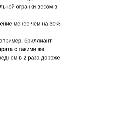
льной огранки весом в
чение менее чем на 30%
Например, бриллиант
арата с такими же
среднем в 2 раза дороже