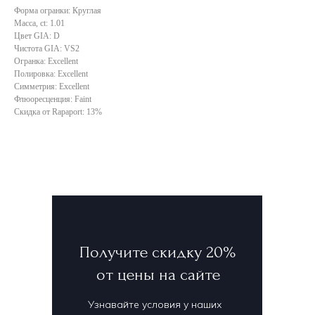
Форма огранки: Круглая
Масса, ct: 1.01
Цвет GIA: D
Чистота GIA: VS2
Огранка: Excellent
Полировка: Excellent
Симметрия: Excellent
Флюоресценция: Faint
Скидка от Rapaport: 13%
Получите скидку 20%
от цены на сайте
Узнавайте условия у наших