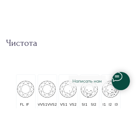
Чистота
Написать нам
FL
IF
VVS1
VVS2
VS1
VS2
SI1
SI2
I1
I2
I3