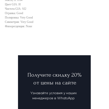
Цвет GIA: H
Чистота GIA: SI2
Огранка: Good
Полировка: Very Good
Симметрия: Very Good
Флюоресценция: None
Получите скидку 20%
от цены на сайте
Узнавайте условия у наших
менеджеров в WhatsApp