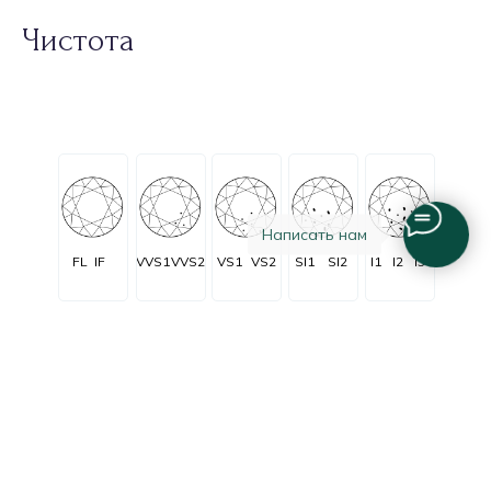
Чистота
Написать нам
FL
IF
VVS1
VVS2
VS1
VS2
SI1
SI2
I1
I2
I3
Огранка
Очень очень
Очень
C заметными
Незначительные
Безупречные
незначительные
незначительные
включениями
включения
включения
включения