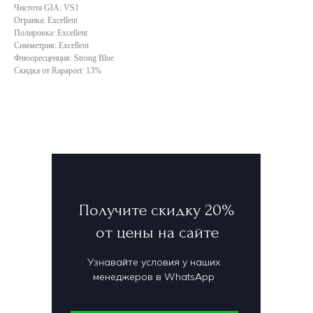
Чистота GIA: VS1
Огранка: Excellent
Полировка: Excellent
Симметрия: Excellent
Флюоресценция: Strong Blue
Скидка от Rapaport: 13%
Получите скидку 20%
от цены на сайте
Узнавайте условия у наших
менеджеров в WhatsApp