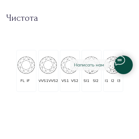
Чистота
Написать нам
FL
IF
VVS1
VVS2
VS1
VS2
SI1
SI2
I1
I2
I3
Огранка
Очень очень
Очень
C заметными
Незначительные
Безупречные
незначительные
незначительные
включениями
включения
включения
включения