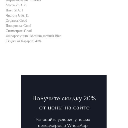
Масса, ct: 3.36
Цвет GIA: I
Чистота GIA: I1
Огранка: Good
Полировка: Good
Симметрия: Good
Флюоресценция: Medium greenish Blue
Скидка от Rapaport: 40%
Получите скидку 20%
от цены на сайте
Узнавайте условия у наших
менеджеров в WhatsApp