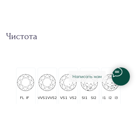
Чистота
Написать нам
FL
IF
VVS1
VVS2
VS1
VS2
SI1
SI2
I1
I2
I3
Очень очень
Очень
C заметными
Незначительные
Безупречные