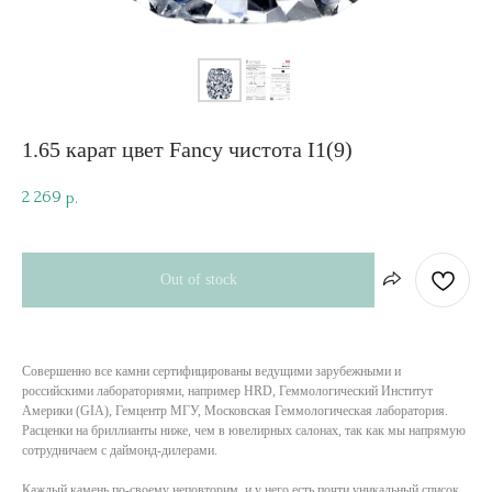
1.65 карат цвет Fancy чистота I1(9)
2 269
р.
Out of stock
Совершенно все камни сертифицированы ведущими зарубежными и
российскими лабораториями, например HRD, Геммологический Институт
Америки (GIA), Гемцентр МГУ, Московская Геммологическая лаборатория.
Расценки на бриллианты ниже, чем в ювелирных салонах, так как мы напрямую
сотрудничаем с даймонд-дилерами.
Каждый камень по-своему неповторим, и у него есть почти уникальный список