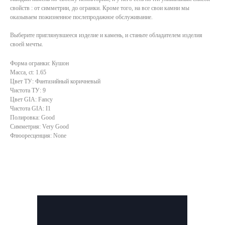
свойств : от симметрии, до огранки. Кроме того, на все свои камни мы
оказываем пожизненное послепродажное обслуживание.
Выберите приглянувшееся изделие и камень, и станьте обладателем изделия
своей мечты.
Форма огранки: Кушон
Масса, ct: 1.65
Цвет ТУ: Фантазийный коричневый
Чистота ТУ: 9
Цвет GIA: Fancy
Чистота GIA: I1
Полировка: Good
Симметрия: Very Good
Флюоресценция: None