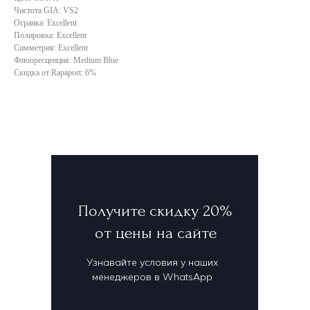
Чистота GIA: VS2
Огранка: Excellent
Полировка: Excellent
Симметрия: Excellent
Флюоресценция: Medium Blue
Скидка от Rapaport: 6%
Получите скидку 20%
от цены на сайте
Узнавайте условия у наших
менеджеров в WhatsApp