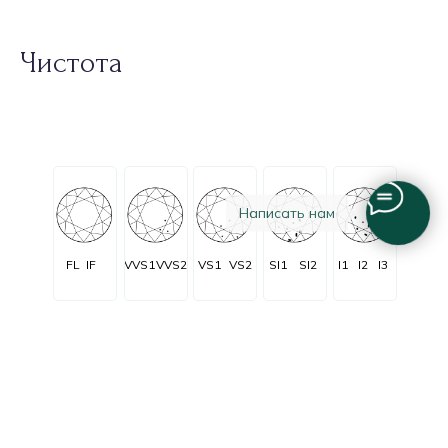
Чистота
Написать нам
FL
IF
VVS1
VVS2
VS1
VS2
SI1
SI2
I1
I2
I3
Огранка
Очень очень
Очень
C заметными
Незначительные
Безупречные
незначительные
незначительные
включениями
включения
включения
включения