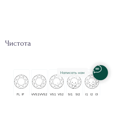
Чистота
Написать нам
FL
IF
VVS1
VVS2
VS1
VS2
SI1
SI2
I1
I2
I3