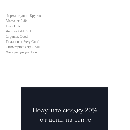
Форма огранки: Круглая
Масса, ct: 0.80
Цвет GIA: J
Чистота GIA: SI1
Огранка: Good
Полировка: Very Good
Симметрия: Very Good
Флюоресценция: Faint
Получите скидку 20%
от цены на сайте