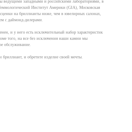
ы ведущими западными и российскими лабораториями, в
Геммологический Институт Америки (GIA), Московская
асценки на бриллианты ниже, чем в ювелирных салонах,
ем с даймонд-дилерами.
нен, и у него есть исключительный набор характеристик
роме того, на все без исключения наши камни мы
ое обслуживание.
 бриллиант, и обретите изделие своей мечты.