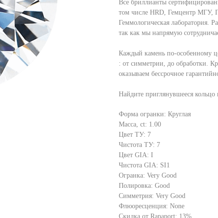
Все бриллианты сертифицирован
том числе HRD, Гемцентр МГУ, 
Геммологическая лаборатория. Р
так как мы напрямую сотруднича
Каждый камень по-особенному це
: от симметрии, до обработки. К
оказываем бессрочное гарантийн
Найдите приглянувшееся кольцо и
Форма огранки: Круглая
Масса, ct: 1.00
Цвет ТУ: 7
Чистота ТУ: 7
Цвет GIA: I
Чистота GIA: SI1
Огранка: Very Good
Полировка: Good
Симметрия: Very Good
Флюоресценция: None
Скидка от Rapaport: 13%