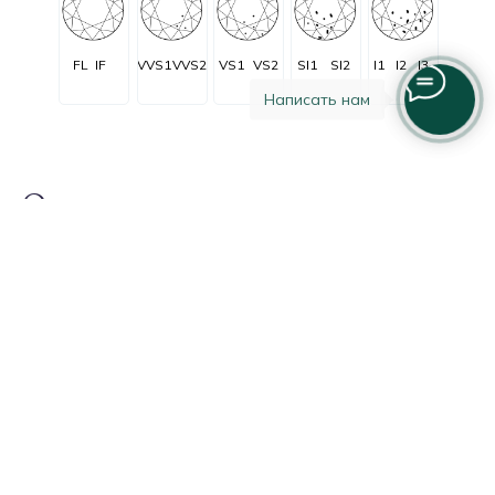
FL
IF
VVS1
VVS2
VS1
VS2
SI1
SI2
I1
I2
I3
Написать нам
Огранка
Очень очень
Очень
C заметными
Незначительные
Безупречные
незначительные
незначительные
включениями
включения
включения
включения
Excellent
Good
Fair
Poor
Very good
Очень
Удовле-
Отличная
Хорошая
Плохая
хорошая
творительная