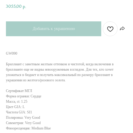
3055,00
р.
Добавить к украшению
GW090
Бриллиант с заметным желтым оттенком и чистотой, когда включения в
бриллианте еще не видны невооруженным взглядом. Для тех, кто хочет
уложиться в бюджет и получить максимальный по размеру бриллиант в
украшении из желтого/розового золота.
Сертификат МГЛ
Форма огранки: Сердце
Масса, ct: 1.25
Цвет GIA: L
Чистота GIA: SI1
Полировка: Very Good
Симметрия: Very Good
Флюоресценция: Medium Blue