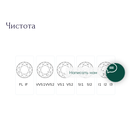
Чистота
Написать нам
FL
IF
VVS1
VVS2
VS1
VS2
SI1
SI2
I1
I2
I3
Огранка
Очень очень
Очень
C заметными
Незначительные
Безупречные
незначительные
незначительные
включениями
включения
включения
включения