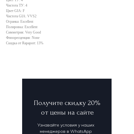
Чистота ТУ: 4
Цвет GIA: F
Чистота GIA: VVS2
Огранка: Excellent
Полировка: Excellent
Симметрия: Very Good
Флюоресценция: None
Скидка от Rapaport: 13%
Получите скидку 20%
от цены на сайте
Узнавайте условия у наших
менеджеров в WhatsApp