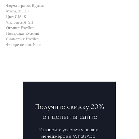
Форма огранки: Круглая
Масса, ct: 1.13
Цвет GIA: K
Чистота GIA: SI1
Огранка: Excellent
Полировка: Excellent
Симметрия: Excellent
Флюоресценция: None
Получите скидку 20%
от цены на сайте
Узнавайте условия у наших
менеджеров в WhatsApp