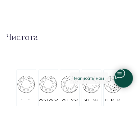
Чистота
Написать нам
FL
IF
VVS1
VVS2
VS1
VS2
SI1
SI2
I1
I2
I3
Очень очень
Очень
C заметными
Незначительные
Безупречные