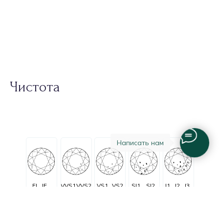
Чистота
Написать нам
FL
IF
VVS1
VVS2
VS1
VS2
SI1
SI2
I1
I2
I3