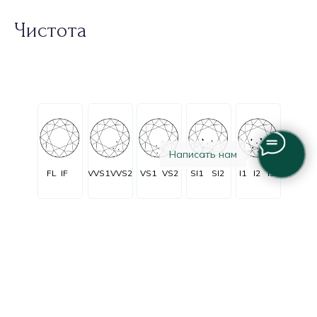
Чистота
Написать нам
FL
IF
VVS1
VVS2
VS1
VS2
SI1
SI2
I1
I2
I3
Огранка
Очень очень
Очень
C заметными
Незначительные
Безупречные
незначительные
незначительные
включениями
включения
включения
включения