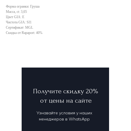
Форма огранки: Груша
Масса, ct: 3,05
Цвет GIA: E
Чистота GIA: SI1
Сертификат: MGL
Скидка от Rapaport: 40%
Получите скидку 20%
от цены на сайте
Узнавайте условия у наших
менеджеров в WhatsApp