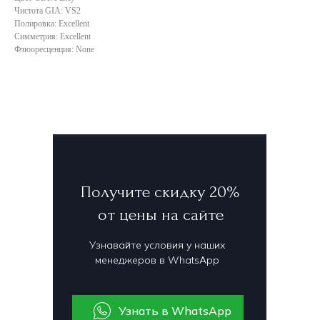
Чистота GIA: VS2
Полировка: Excellent
Симметрия: Excellent
Флюоресценция: None
Получите скидку 20%
от цены на сайте
Узнавайте условия у наших
менеджеров в WhatsApp
Узнать в WhatsApp