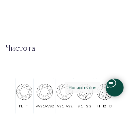
Чистота
Написать нам
FL
IF
VVS1
VVS2
VS1
VS2
SI1
SI2
I1
I2
I3