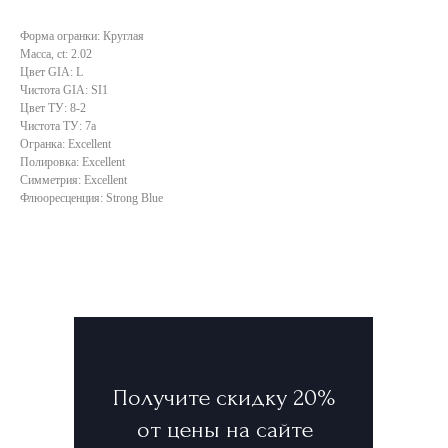
Форма огранки: Круглая
Масса, ct: 2.02
Цвет GIA: L
Чистота GIA: SI1
Цвет ТУ: 8-2
Чистота ТУ: 7a
Огранка: Excellent
Полировка: Excellent
Симметрия: Excellent
Флюоресценция: Strong Blue
Получите скидку 20%
от цены на сайте