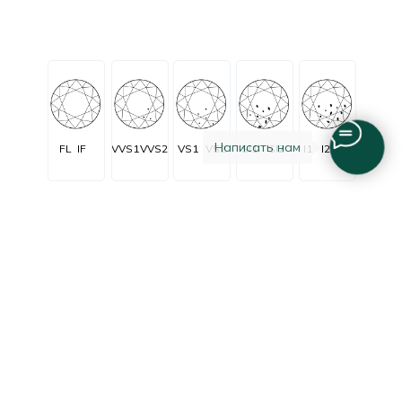
Написать нам
FL
IF
VVS1
VVS2
VS1
VS2
SI1
SI2
I1
I2
I3
Огранка
Очень очень
Очень
C заметными
Незначительные
Безупречные
незначительные
незначительные
включениями
включения
включения
включения
Excellent
Good
Fair
Poor
Very good