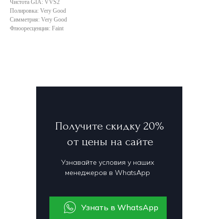
Чистота GIA: VVS2
Полировка: Very Good
Симметрия: Very Good
Флюоресценция: Faint
Получите скидку 20%
от цены на сайте
Узнавайте условия у наших
менеджеров в WhatsApp
Узнать в WhatsApp