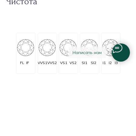
Чистота
Написать нам
FL
IF
VVS1
VVS2
VS1
VS2
SI1
SI2
I1
I2
I3
Огранка
Очень очень
Очень
C заметными
Незначительные
Безупречные
незначительные
незначительные
включениями
включения
включения
включения