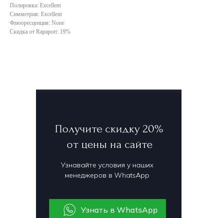
Полировка: Excellent
Симметрия: Excellent
Флюоресценция: None
Скидка от Rapaport: 19%
Получите скидку 20%
от цены на сайте
Узнавайте условия у наших
менеджеров в WhatsApp
Узнать в WhatsApp