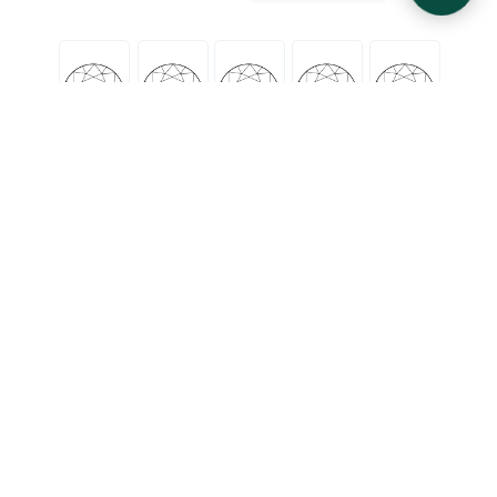
FL
IF
VVS1
VVS2
VS1
VS2
SI1
SI2
I1
I2
I3
Огранка
Очень очень
Очень
C заметными
Незначительные
Безупречные
незначительные
незначительные
включениями
включения
включения
включения
Excellent
Good
Fair
Poor
Very good
Очень
Удовле-
Отличная
Хорошая
Плохая
хорошая
творительная