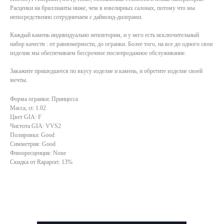
Расценки на бриллианты ниже, чем в ювелирных салонах, потому что мы
непосредственно сотрудничаем с даймонд-дилерами.
Каждый камень индивидуально неповторим, и у него есть исключительный
набор качеств : от равномерности, до огранки. Более того, на все до одного свои
изделия мы обеспечиваем бессрочное послепродажное обслуживание.
Закажите пришедшееся по вкусу изделие и камень, и обретите изделие своей
мечты.
Форма огранки: Принцесса
Масса, ct: 1.02
Цвет GIA: F
Чистота GIA: VVS2
Полировка: Good
Симметрия: Good
Флюоресценция: None
Скидка от Rapaport: 13%