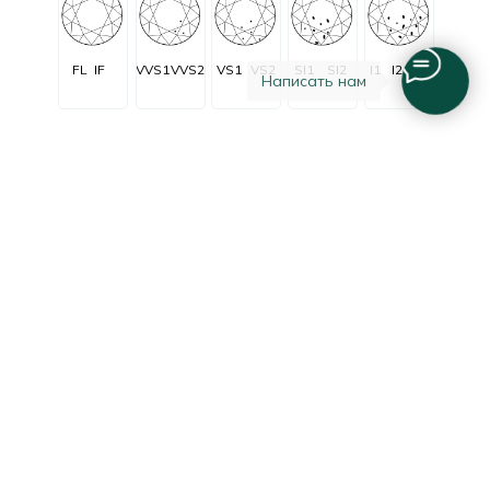
FL
IF
VVS1
VVS2
VS1
VS2
SI1
SI2
I1
I2
I3
Написать нам
Огранка
Очень очень
Очень
C заметными
Незначительные
Безупречные
незначительные
незначительные
включениями
включения
включения
включения
Excellent
Good
Fair
Poor
Very good
Очень
Удовле-
Отличная
Хорошая
Плохая
хорошая
творительная