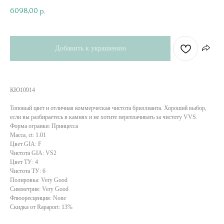
6098,00
р.
Добавить к украшению
КЮ10914
Топовый цвет и отличная коммерческая чистота бриллианта. Хороший выбор,
если вы разбираетесь в камнях и не хотите переплачивать за чистоту VVS.
Форма огранки: Принцесса
Масса, ct: 1.01
Цвет GIA: F
Чистота GIA: VS2
Цвет ТУ: 4
Чистота ТУ: 6
Полировка: Very Good
Симметрия: Very Good
Флюоресценция: None
Скидка от Rapaport: 13%