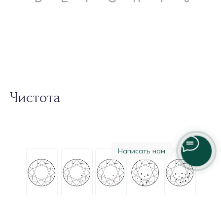
Чистота
Написать нам
FL
IF
VVS1
VVS2
VS1
VS2
SI1
SI2
I1
I2
I3