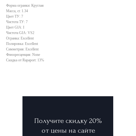
Форма огранки: Круглая
Масса, ct: 1.34
Цвет ТУ: 7
Чистота ТУ: 7
Цвет GIA: I
Чистота GIA: VS2
Огранка: Excellent
Полировка: Excellent
Симметрия: Excellent
Флюоресценция: None
Скидка от Rapaport: 13%
Получите скидку 20%
от цены на сайте