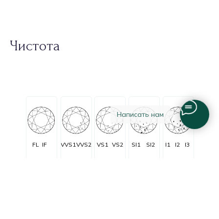
Чистота
Написать нам
FL
IF
VVS1
VVS2
VS1
VS2
SI1
SI2
I1
I2
I3
Огранка
Очень очень
Очень
C заметными
Незначительные
Безупречные
незначительные
незначительные
включениями
включения
включения
включения