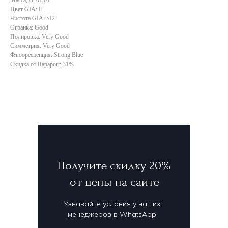
Цвет GIA: F
Чистота GIA: SI2
Огранка: Good
Полировка: Very Good
Симметрия: Very Good
Флюоресценция: Strong Blue
Скидка от Rapaport: 31%
Получите скидку 20%
от цены на сайте
Узнавайте условия у наших
менеджеров в WhatsApp