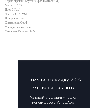
Форма огранки: Круглая (Бриллиантовая М)
Масса, ct: 1.22
Цвет GIA: J
Чистота GIA: VS1
Полировка: Fair
Симметрия: Good
Флюоресценция: Faint
Скидка от Rapaport: 14%
Получите скидку 20%
от цены на сайте
Узнавайте условия у наших
менеджеров в WhatsApp