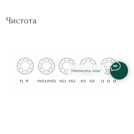
Чистота
Написать нам
FL
IF
VVS1
VVS2
VS1
VS2
SI1
SI2
I1
I2
I3
Огранка
Очень очень
Очень
C заметными
Незначительные
Безупречные
незначительные
незначительные
включениями
включения
включения
включения