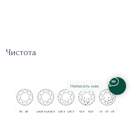
Чистота
Написать нам
FL
IF
VVS1
VVS2
VS1
VS2
SI1
SI2
I1
I2
I3