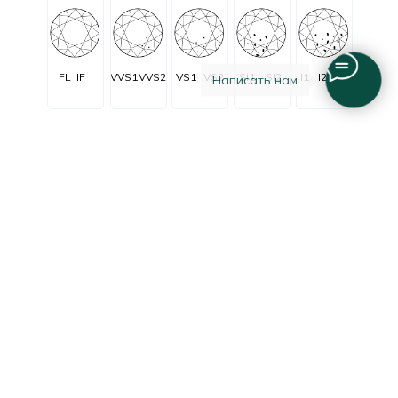
FL
IF
VVS1
VVS2
VS1
VS2
SI1
SI2
I1
I2
I3
Написать нам
Огранка
Очень очень
Очень
C заметными
Незначительные
Безупречные
незначительные
незначительные
включениями
включения
включения
включения
Excellent
Good
Fair
Poor
Very good
Очень
Удовле-
Отличная
Хорошая
Плохая
хорошая
творительная