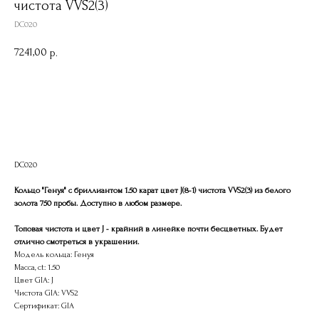
чистота VVS2(3)
DC020
7241,00
р.
Записаться на демонстрацию
DC020
Кольцо "Генуя" с бриллиантом 1.50 карат цвет J(8-1) чистота VVS2(3) из белого
золота 750 пробы. Доступно в любом размере.
Топовая чистота и цвет J - крайний в линейке почти бесцветных. Будет
отлично смотреться в украшении.
Модель кольца: Генуя
Масса, ct: 1.50
Цвет GIA: J
Чистота GIA: VVS2
Сертификат: GIA