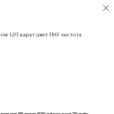
м 1.03 карат цвет H(6) чистота
рацию
 карат цвет H(6) чистота VS2(6) из белого золота 750 пробы.