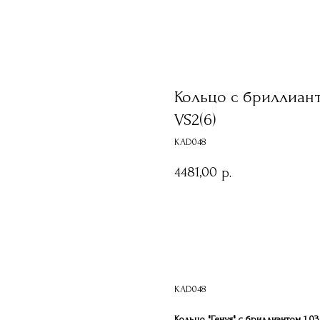
Кольцо с бриллианто
VS2(6)
KAD048
4481,00
р.
Записаться на демонст
KAD048
Кольцо "Генуя" с бриллиантом 1.03