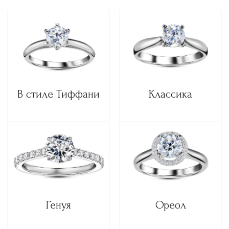
В стиле Тиффани
Классика
Генуя
Ореол