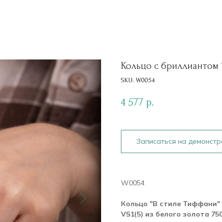
Кольцо с бриллиантом 1.2
SKU:
W0054
4 577
р.
Записаться на демонст
W0054
Кольцо "В стиле Тиффани" 
VS1(5) из белого золота 7