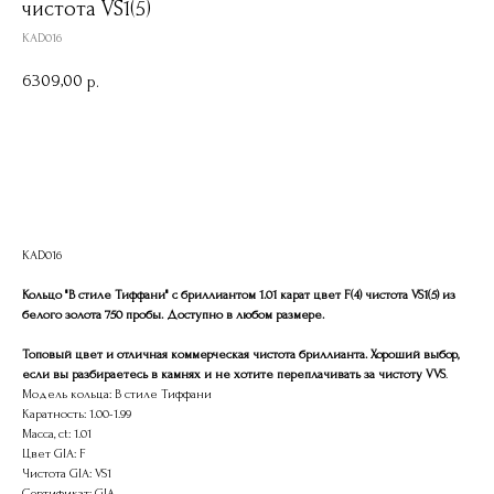
чистота VS1(5)
KAD016
6309,00
р.
Записаться на демонстрацию
KAD016
Кольцо "В стиле Тиффани" с бриллиантом 1.01 карат цвет F(4) чистота VS1(5) из
белого золота 750 пробы. Доступно в любом размере.
Топовый цвет и отличная коммерческая чистота бриллианта. Хороший выбор,
если вы разбираетесь в камнях и не хотите переплачивать за чистоту VVS
.
Модель кольца: В стиле Тиффани
Каратность: 1.00-1.99
Масса, ct: 1.01
Цвет GIA: F
Чистота GIA: VS1
Сертификат: GIA