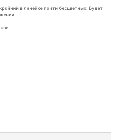
 крайний в линейке почти бесцветных. Будет
ашении.
фани