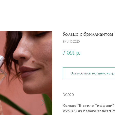
Кольцо с бриллиантом 1.
SKU:
DC020
7 091
р.
Записаться на демонст
DC020
Кольцо "В стиле Тиффани" 
VVS2(3) из белого золота 