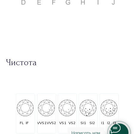
Чистота
FL
IF
VVS1
VVS2
VS1
VS2
SI1
SI2
I1
I2
I3
Написать нам