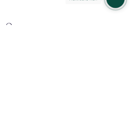
Огранка
Очень очень
Очень
C заметными
Незначительные
Безупречные
незначительные
незначительные
включениями
включения
включения
включения
Excellent
Good
Fair
Poor
Very good
Очень
Удовле-
Отличная
Хорошая
Плохая
хорошая
творительная