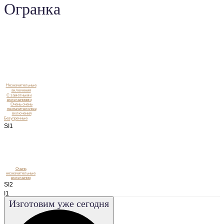
Огранка
Незначительные
включения
C заметными
включениями
Очень очень
незначительные
включения
Безупречные
SI1
Очень
незначительные
включения
SI2
I1
Изготовим уже сегодня
I2
I3
VS1