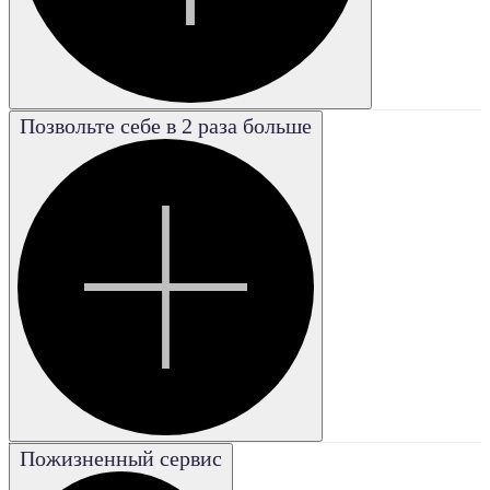
Позвольте себе в 2 раза больше
Poor
Плохая
Good
Хорошая
Excellent
Отличная
Fair
Удовле-
творительная
Very good
Пожизненный сервис
Очень