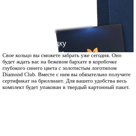
Получите скидку
20% от цены на
Свое кольцо вы сможете забрать уже сегодня. Оно
будет ждать вас на бежевом бархате в коробочке
сайте
глубокого синего цвета с золотистым логотипом
Diamond Club. Вместе с ним вы обязательно получите
Узнавайте условия у наших
сертификат на бриллиант. Для вашего удобства весь
менеджеров в WhatsApp
комплект будет упакован в твердый картонный пакет.
Узнать в WhatsApp