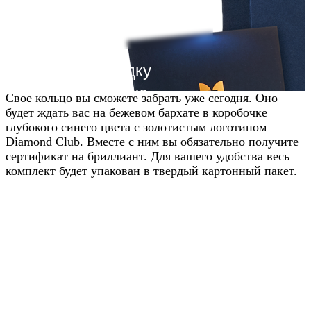
Получите скидку
20% от цены на
Свое кольцо вы сможете забрать уже сегодня. Оно
будет ждать вас на бежевом бархате в коробочке
сайте
глубокого синего цвета с золотистым логотипом
Diamond Club. Вместе с ним вы обязательно получите
Узнавайте условия у наших
сертификат на бриллиант. Для вашего удобства весь
менеджеров в WhatsApp
комплект будет упакован в твердый картонный пакет.
Узнать в WhatsApp