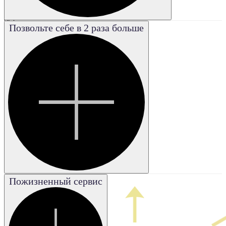
I2
I3
VS1
Позвольте себе в 2 раза больше
VS2
VVS1
VVS2
FL
Poor
Плохая
Good
Хорошая
Excellent
Отличная
Fair
Удовле-
творительная
IF
Пожизненный сервис