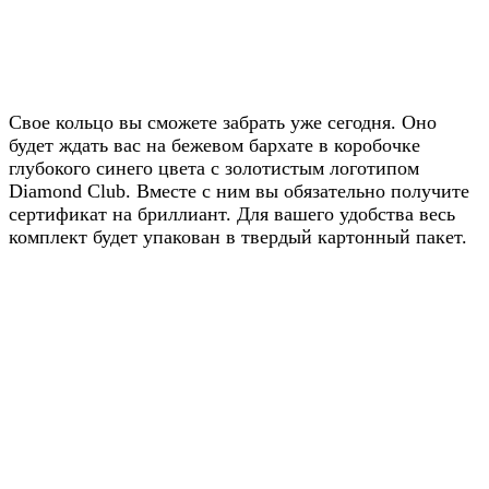
Получите скидку
20% от цены на
Свое кольцо вы сможете забрать уже сегодня. Оно
будет ждать вас на бежевом бархате в коробочке
сайте
глубокого синего цвета с золотистым логотипом
Diamond Club. Вместе с ним вы обязательно получите
Узнавайте условия у наших
сертификат на бриллиант. Для вашего удобства весь
менеджеров в WhatsApp
комплект будет упакован в твердый картонный пакет.
Узнать в WhatsApp