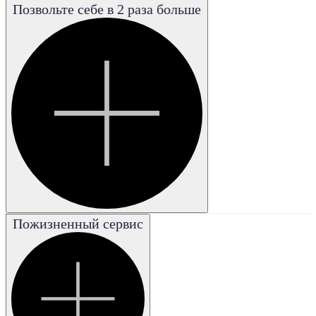
Позвольте себе в 2 раза больше
Poor
Плохая
Good
Хорошая
Excellent
Отличная
Fair
Удовле-
творительная
Very good
Пожизненный сервис
Очень
хорошая