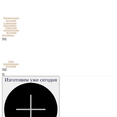
Незначительные
включения
C заметными
включениями
Очень очень
незначительные
включения
Безупречные
SI1
Очень
незначительные
включения
SI2
I1
Изготовим уже сегодня
I2
I3
VS1
VS2
VVS1
VVS2
FL