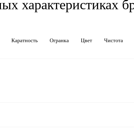
ых характеристиках б
Каратность
Огранка
Цвет
Чистота