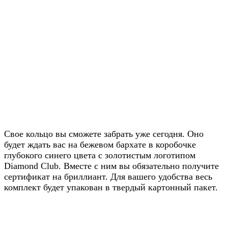
Получите скидку
20% от цены на
Свое кольцо вы сможете забрать уже сегодня. Оно
будет ждать вас на бежевом бархате в коробочке
сайте
глубокого синего цвета с золотистым логотипом
Diamond Club. Вместе с ним вы обязательно получите
Узнавайте условия у наших
сертификат на бриллиант. Для вашего удобства весь
менеджеров в WhatsApp
комплект будет упакован в твердый картонный пакет.
Узнать в WhatsApp