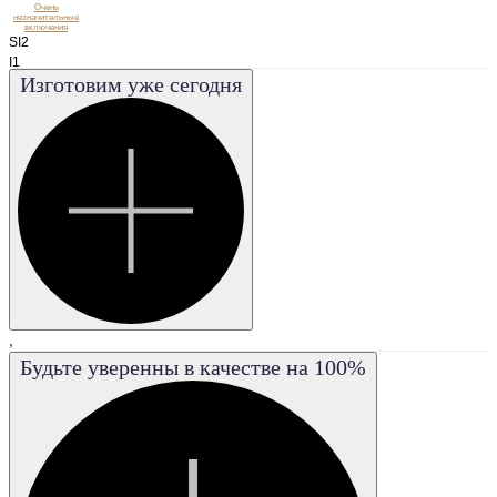
Очень
незначительные
включения
SI2
I1
Изготовим уже сегодня
I2
I3
VS1
VS2
VVS1
VVS2
FL
,
Будьте уверенны в качестве на 100%
IF