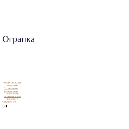
Огранка
Незначительные
включения
C заметными
включениями
Очень очень
незначительные
включения
Безупречные
SI1