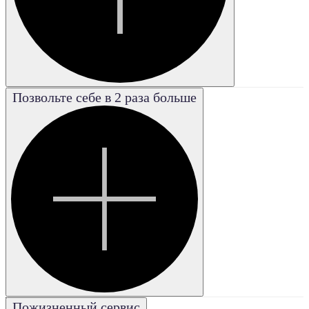
Позвольте себе в 2 раза больше
Poor
Плохая
Good
Хорошая
Excellent
Отличная
Fair
Удовле-
творительная
Very good
Пожизненный сервис