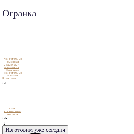
Огранка
Незначительные
включения
C заметными
включениями
Очень очень
незначительные
включения
Безупречные
SI1
Очень
незначительные
включения
SI2
I1
Изготовим уже сегодня
I2