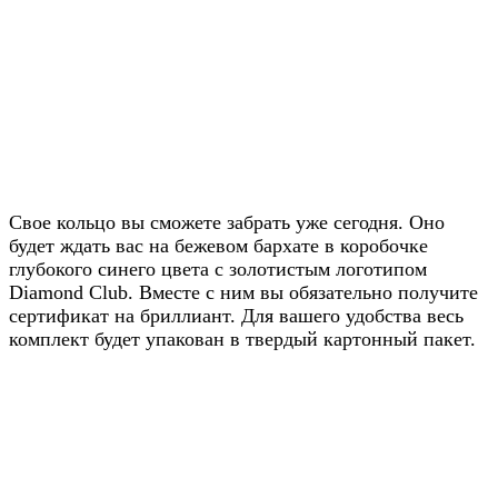
Получите скидку
20% от цены на
Свое кольцо вы сможете забрать уже сегодня. Оно
будет ждать вас на бежевом бархате в коробочке
сайте
глубокого синего цвета с золотистым логотипом
Diamond Club. Вместе с ним вы обязательно получите
Узнавайте условия у наших
сертификат на бриллиант. Для вашего удобства весь
менеджеров в WhatsApp
комплект будет упакован в твердый картонный пакет.
Узнать в WhatsApp