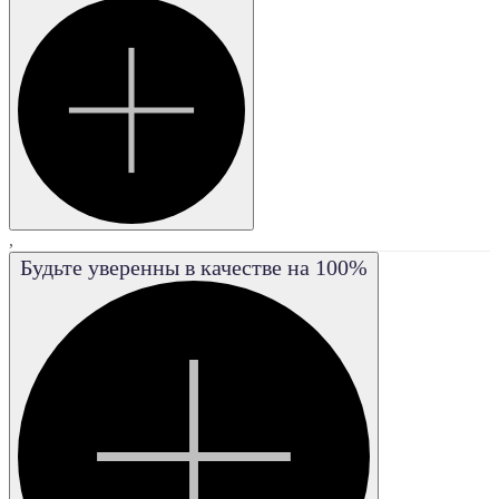
I3
VS1
VS2
VVS1
VVS2
FL
,
Будьте уверенны в качестве на 100%
IF