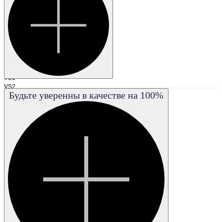
Очень
незначительные
включения
SI2
I1
I2
I3
VS1
,
VS2
Будьте уверенны в качестве на 100%
VVS1
VVS2
FL
IF