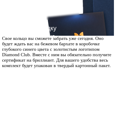
Получите скидку
20% от цены на
Свое кольцо вы сможете забрать уже сегодня. Оно
будет ждать вас на бежевом бархате в коробочке
сайте
глубокого синего цвета с золотистым логотипом
Diamond Club. Вместе с ним вы обязательно получите
Узнавайте условия у наших
сертификат на бриллиант. Для вашего удобства весь
менеджеров в WhatsApp
комплект будет упакован в твердый картонный пакет.
Узнать в WhatsApp