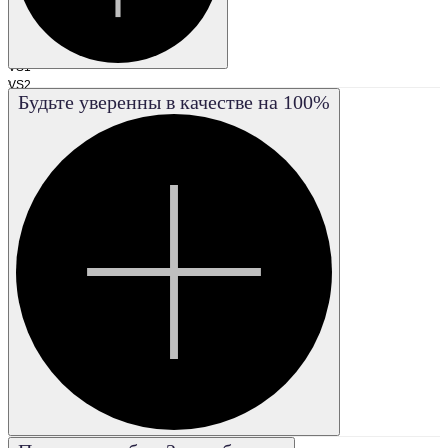
I1
I2
I3
VS1
,
VS2
Будьте уверенны в качестве на 100%
VVS1
VVS2
FL
IF