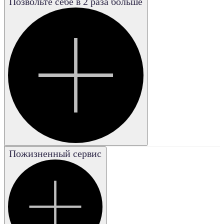
Позвольте себе в 2 раза больше
Poor
Плохая
Good
Хорошая
Excellent
Отличная
Fair
Удовле-
творительная
Very good
Пожизненный сервис
Очень
хорошая