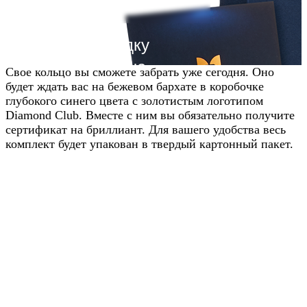
Получите скидку
20% от цены на
Свое кольцо вы сможете забрать уже сегодня. Оно
будет ждать вас на бежевом бархате в коробочке
сайте
глубокого синего цвета с золотистым логотипом
Diamond Club. Вместе с ним вы обязательно получите
Узнавайте условия у наших
сертификат на бриллиант. Для вашего удобства весь
менеджеров в WhatsApp
комплект будет упакован в твердый картонный пакет.
Узнать в WhatsApp