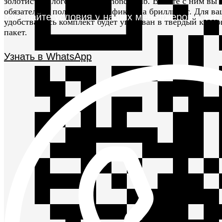
золотистым логотипом Diamond Club. Вместе с ним вы
обязательно получите сертификат на бриллиант. Для ва
Узнавайте условия у наших менеджеров в Wh
удобства весь комплект будет упакован в твердый карт
пакет.
Узнать в WhatsApp