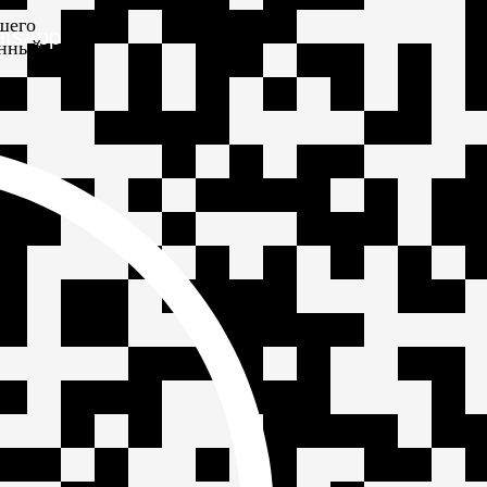
шего
atsApp
онный