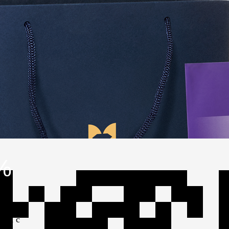
%
 ждать
ета с