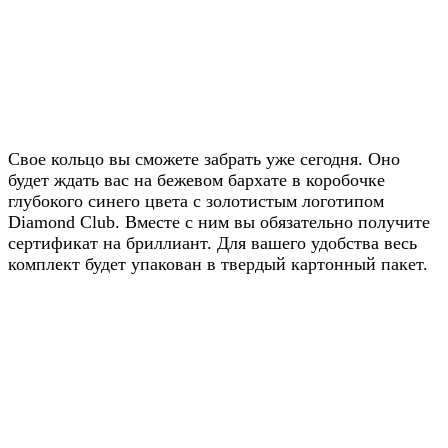
Получите скидку
20% от цены на
Свое кольцо вы сможете забрать уже сегодня. Оно
будет ждать вас на бежевом бархате в коробочке
сайте
глубокого синего цвета с золотистым логотипом
Diamond Club. Вместе с ним вы обязательно получите
Узнавайте условия у наших
сертификат на бриллиант. Для вашего удобства весь
менеджеров в WhatsApp
комплект будет упакован в твердый картонный пакет.
Узнать в WhatsApp