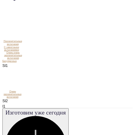
Незначительные
включения
C заметными
включениями
Очень очень
незначительные
включения
Безупречные
SI1
Очень
незначительные
включения
SI2
I1
Изготовим уже сегодня
I2
I3
VS1
VS2
VVS1