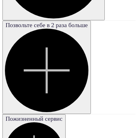
Позвольте себе в 2 раза больше
Poor
Плохая
Good
Хорошая
Excellent
Отличная
Fair
Удовле-
творительная
Very good
Пожизненный сервис
Очень
хорошая