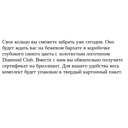
Получите скидку
20% от цены на
Свое кольцо вы сможете забрать уже сегодня. Оно
будет ждать вас на бежевом бархате в коробочке
сайте
глубокого синего цвета с золотистым логотипом
Diamond Club. Вместе с ним вы обязательно получите
Узнавайте условия у наших
сертификат на бриллиант. Для вашего удобства весь
менеджеров в WhatsApp
комплект будет упакован в твердый картонный пакет.
Узнать в WhatsApp