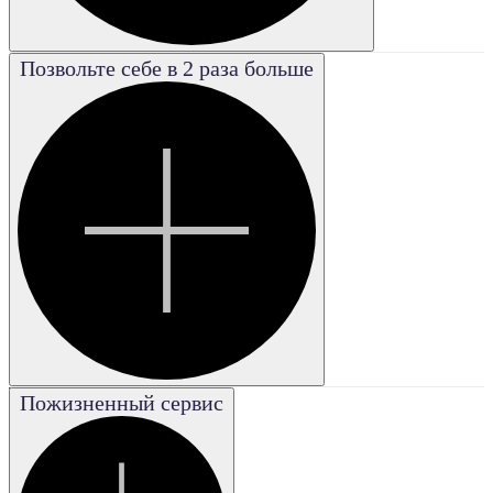
Позвольте себе в 2 раза больше
Poor
Плохая
Good
Хорошая
Excellent
Отличная
Fair
Удовле-
творительная
Very good
Пожизненный сервис
Очень
хорошая