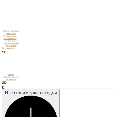
Незначительные
включения
C заметными
включениями
Очень очень
незначительные
включения
Безупречные
SI1
Очень
незначительные
включения
SI2
I1
Изготовим уже сегодня
I2
I3
VS1
VS2
VVS1
VVS2