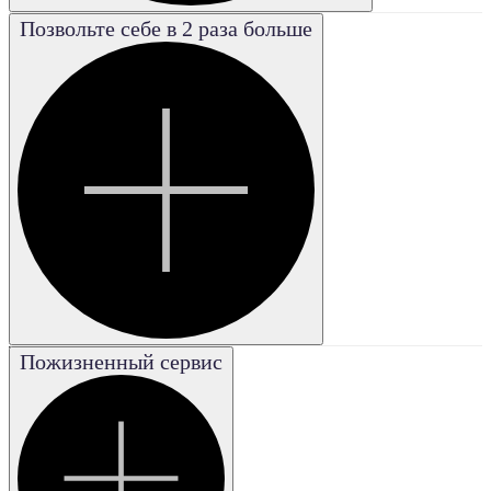
Позвольте себе в 2 раза больше
Poor
Плохая
Good
Хорошая
Excellent
Отличная
Fair
Удовле-
творительная
Very good
Пожизненный сервис
Очень
хорошая