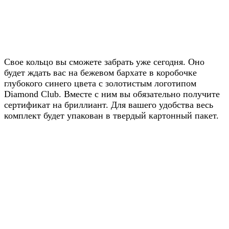
Получите скидку
20% от цены на
Свое кольцо вы сможете забрать уже сегодня. Оно
будет ждать вас на бежевом бархате в коробочке
сайте
глубокого синего цвета с золотистым логотипом
Diamond Club. Вместе с ним вы обязательно получите
Узнавайте условия у наших
сертификат на бриллиант. Для вашего удобства весь
менеджеров в WhatsApp
комплект будет упакован в твердый картонный пакет.
Узнать в WhatsApp