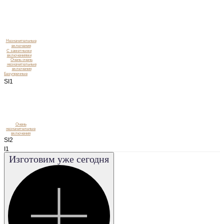
Незначительные
включения
C заметными
включениями
Очень очень
незначительные
включения
Безупречные
SI1
Очень
незначительные
включения
SI2
I1
Изготовим уже сегодня
I2
I3
VS1
VS2
VVS1
VVS2
FL