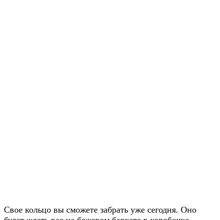
Заказать звонок
Свое кольцо вы сможете забрать уже сегодня. Оно
будет ждать вас на бежевом бархате в коробочке