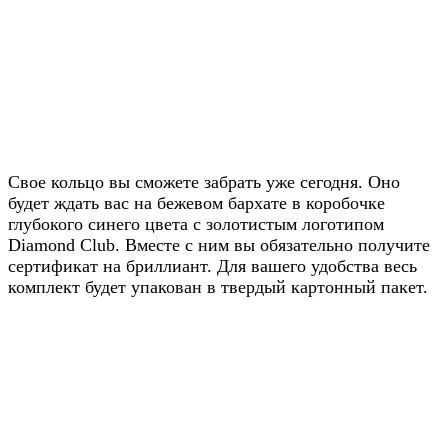
Получите скидку
20% от цены на
Свое кольцо вы сможете забрать уже сегодня. Оно
будет ждать вас на бежевом бархате в коробочке
сайте
глубокого синего цвета с золотистым логотипом
Diamond Club. Вместе с ним вы обязательно получите
Узнавайте условия у наших
сертификат на бриллиант. Для вашего удобства весь
менеджеров в WhatsApp
комплект будет упакован в твердый картонный пакет.
Узнать в WhatsApp