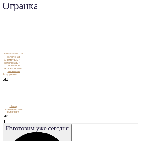
Огранка
Незначительные
включения
C заметными
включениями
Очень очень
незначительные
включения
Безупречные
SI1
Очень
незначительные
включения
SI2
I1
Изготовим уже сегодня
I2
I3
VS1