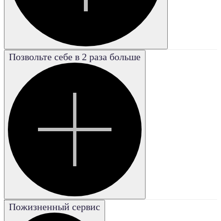
Позвольте себе в 2 раза больше
Poor
Плохая
Good
Хорошая
Excellent
Отличная
Fair
Удовле-
творительная
Very good
Пожизненный сервис
Очень