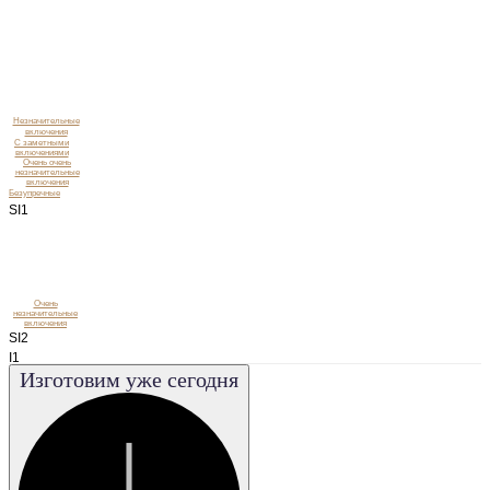
Незначительные
включения
C заметными
включениями
Очень очень
незначительные
включения
Безупречные
SI1
Очень
незначительные
включения
SI2
I1
Изготовим уже сегодня
I2
I3
VS1
VS2
VVS1
VVS2