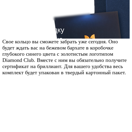
Получите скидку
20% от цены на
Свое кольцо вы сможете забрать уже сегодня. Оно
будет ждать вас на бежевом бархате в коробочке
сайте
глубокого синего цвета с золотистым логотипом
Diamond Club. Вместе с ним вы обязательно получите
Узнавайте условия у наших
сертификат на бриллиант. Для вашего удобства весь
менеджеров в WhatsApp
комплект будет упакован в твердый картонный пакет.
Узнать в WhatsApp