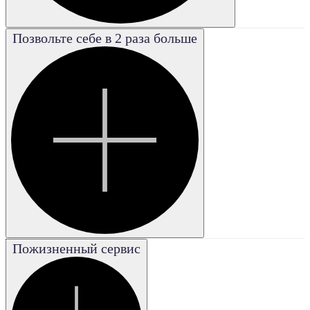
Позвольте себе в 2 раза больше
Poor
Плохая
Good
Хорошая
Excellent
Отличная
Fair
Удовле-
творительная
Very good
Пожизненный сервис
Очень
хорошая